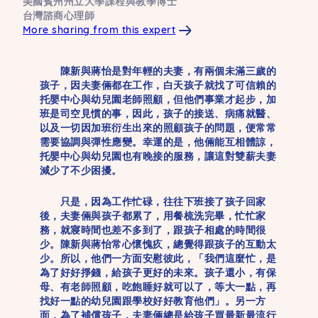
美國賓州州立大學課程與教學博士
台灣諮商心理師
More sharing from this expert
陳新與蔣怡是對年輕的夫妻，有兩個未滿三歲的
孩子，因夫妻倆都在工作，白天孩子就找了可信賴的
托嬰中心與幼兒園老師照顧，但他們事業才起步，加
班是司空見慣的事，因此，孩子的接送、病痛就醫、
以及一切因加班衍生出來的照顧孩子的問題，便常常
需要協調與彈性應變。幸運的是，他倆能互相體諒，
托嬰中心與幼兒園也有晚接的服務，讓這對雙薪夫妻
減少了不少困擾。
只是，因為工作忙碌，往往下班接了孩子回家
後，夫妻倆與孩子都累了，用餐梳洗完畢，忙忙家
務，就寢時間也差不多到了，跟孩子相處的時間很
少。陳新與蔣怡常心懷愧疚，總覺得跟孩子的互動太
少。所以，他們一方面安慰彼此，「我們這麼忙，是
為了好好掙錢，給孩子更好的未來。孩子還小，有保
母、有老師照顧，吃飽睡好就可以了，等大一點，再
找好一點的幼兒園跟學校好好教育他們」。另一方
面，為了補償孩子，夫妻倆總是給孩子買最新最流行