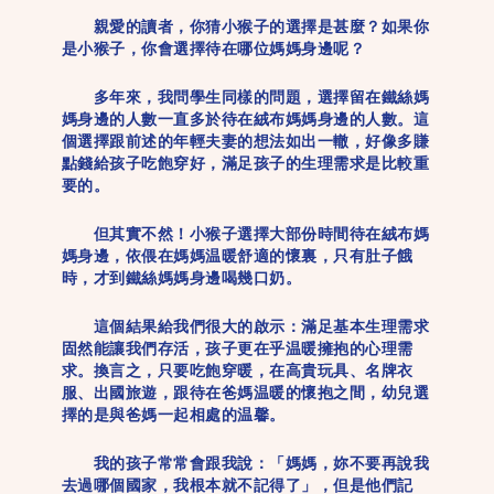
親愛的讀者，你猜小猴子的選擇是甚麼？如果你
是小猴子，你會選擇待在哪位媽媽身邊呢？
多年來，我問學生同樣的問題，選擇留在鐵絲媽
媽身邊的人數一直多於待在絨布媽媽身邊的人數。這
個選擇跟前述的年輕夫妻的想法如出一轍，好像多賺
點錢給孩子吃飽穿好，滿足孩子的生理需求是比較重
要的。
但其實不然！小猴子選擇大部份時間待在絨布媽
媽身邊，依偎在媽媽温暖舒適的懷裏，只有肚子餓
時，才到鐵絲媽媽身邊喝幾口奶。
這個結果給我們很大的啟示：滿足基本生理需求
固然能讓我們存活，孩子更在乎温暖擁抱的心理需
求。換言之，只要吃飽穿暖，在高貴玩具、名牌衣
服、出國旅遊，跟待在爸媽温暖的懷抱之間，幼兒選
擇的是與爸媽一起相處的温馨。
我的孩子常常會跟我說：「媽媽，妳不要再說我
去過哪個國家，我根本就不記得了」，但是他們記