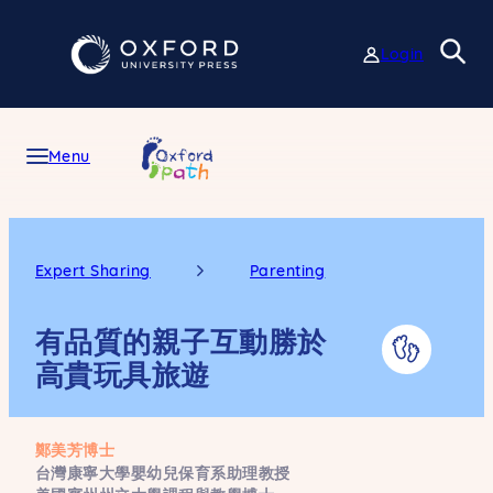
Skip
to
Login
content
Menu
Expert Sharing
Parenting
有品質的親子互動勝於
高貴玩具旅遊
鄭美芳博士
台灣康寧大學嬰幼兒保育系助理教授