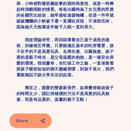
得，小時候對睡前聽故事的期待與喜悅、或是一時興
起時演戲唱歌的情景。爸爸出國時為了女兒買的昂貴
的各國芭比娃娃，她早就收進儲物櫃，但是一件早就
破破爛爛的小軟被子還一直擱在床頭，不准我丟掉，
因為她天天抱着這件被子入眠一直到長大。
我從理論研究，再回頭看看自己孩子成長的過
程，的確相互呼應。只要能滿足基本的吃穿需要，孩
子在乎的不是高貴玩具、名牌衣服、出國旅遊。孩子
要的是親子時光，是父母温暖的抱抱，是一個安全與
愛的環境。我很慶幸，在忙碌工作之餘，一直保留着
與孩子睡前短短的聊天撒嬌習慣，到孩子長大，我們
還能無話不談分享生活的起落。
簡言之，親愛的雙薪家長們，如果覺得留給孩子
的時間太少，請記得補償的方法不是高貴的玩具旅
遊，而是有品質的、温馨的親子互動！
Share