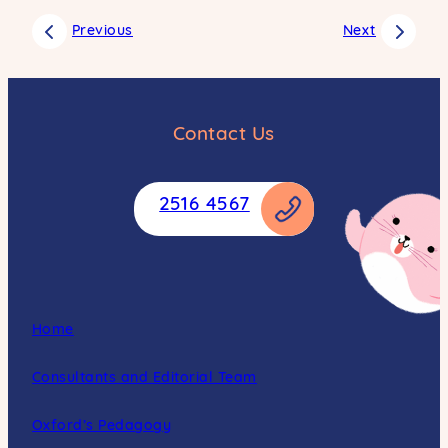
Facebook
Previous
Next
SMS
Email
Whatsapp
Contact Us
Weibo
Copy
2516 4567
Home
Consultants and Editorial Team
Oxford’s Pedagogy