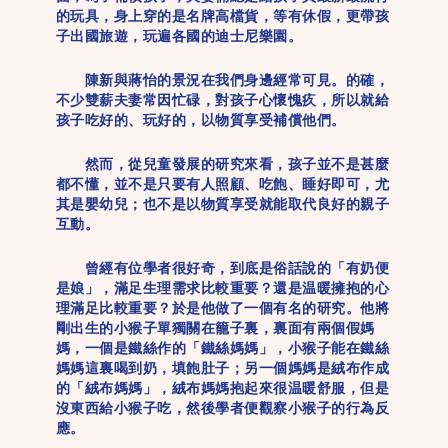
的玩具，身上穿的是名牌高檔貨，等有休假，更帶孩
子出國旅遊，玩遍各國的迪士尼樂園。
陳新與蔣怡的景況在我們身邊經常可見。的確，
不少雙薪夫妻常因忙碌，對孩子心懷愧疚，所以就給
孩子吃好的、玩好的，以物質享受補償他們。
然而，從兒童發展的研究來看，孩子並不是甚麼
都不懂，並不是只要有人照顧、吃飽、睡好即可，尤
其是嬰幼兒；也不是以物質享受就能取代良好的親子
互動。
曾經有位學者很好奇，到底是俗話說的「有奶便
是娘」，滿足生理需求比較重要？還是温暖擁抱的心
理滿足比較重要？於是他做了一個有名的研究。他將
剛出生的小猴子單獨關在籠子裏，裏面有兩個假媽
媽，一個是鐵絲作的「鐵絲媽媽」，小猴子能在鐵絲
媽媽這裏喝到奶，填飽肚子；另一個媽媽是絨布作成
的「絨布媽媽」，絨布媽媽抱起來很温暖舒服，但是
沒東西給小猴子吃，然後學者便觀察小猴子的行為反
應。