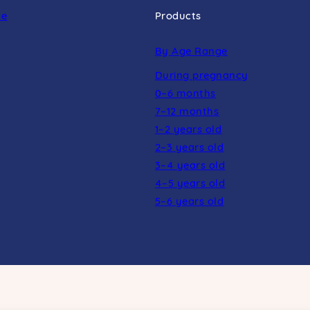
ne
Products
By Age Range
During pregnancy
0–6 months
7–12 months
1–2 years old
2–3 years old
3–4 years old
4–5 years old
5–6 years old