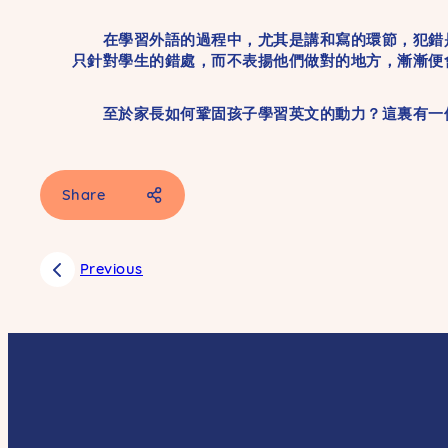
在學習外語的過程中，尤其是講和寫的環節，犯錯是
只針對學生的錯處，而不表揚他們做對的地方，漸漸便
至於家長如何鞏固孩子學習英文的動力？這裏有一個
Share
Facebook
Previous
SMS
Email
Whatsapp
Weibo
Copy