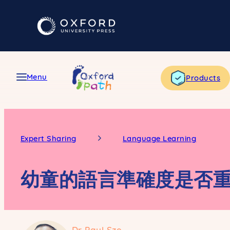
Skip
to
content
Menu
Products
Expert Sharing
Language Learning
幼童的語言準確度是否
Dr Paul Sze