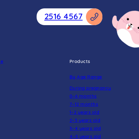
2516 4567
ne
Products
By Age Range
During pregnancy
0–6 months
7–12 months
1–2 years old
2–3 years old
3–4 years old
4–5 years old