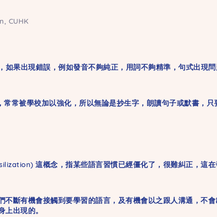
on, CUHK
如果出現錯誤，例如發音不夠純正，用詞不夠精準，句式出現問
入學後，常常被學校加以強化，所以無論是抄生字，朗讀句子或默書，
ilization) 這概念，指某些語言習慣已經僵化了，很難糾正
不斷有機會接觸到要學習的語言，及有機會以之跟人溝通，不會
身上出現的。