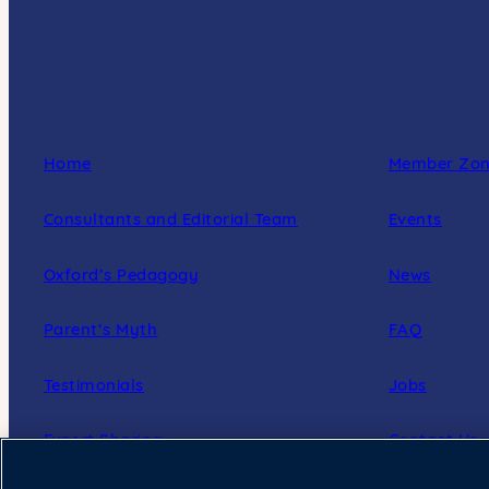
Home
Member Zo
Consultants and Editorial Team
Events
Oxford’s Pedagogy
News
Parent’s Myth
FAQ
Testimonials
Jobs
Expert Sharing
Contact Us