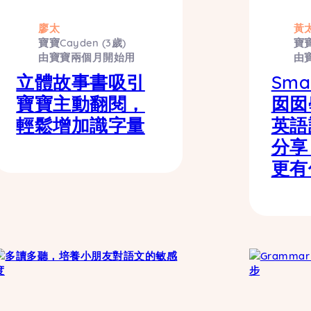
廖太
黃
寶寶Cayden (3歲)
寶寶
由寶寶兩個月開始用
由
立體故事書吸引
Sma
寶寶主動翻閱，
囡囡
輕鬆增加識字量
英語
分享
更有