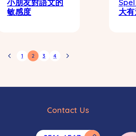
小朋友對語文的
Spe
敏感度
大有
1
2
3
4
Contact Us