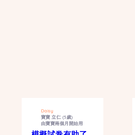
Daisy
寶寶 立仁 (5歲)
由寶寶兩個月開始用
模擬試卷有助了