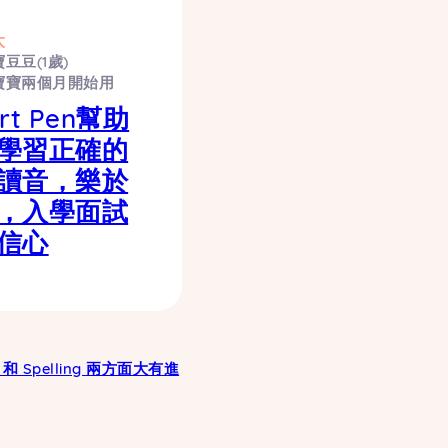
太
豆豆(1歲)
寶寶兩個月開始用
rt Pen幫助
學習正確的
讀音，樂於
，入學面試
信心