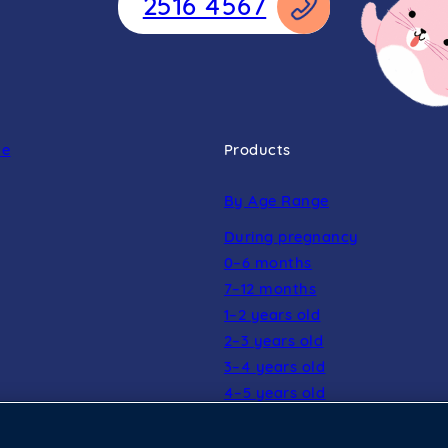
2516 4567
ne
Products
By Age Range
During pregnancy
0–6 months
7–12 months
1–2 years old
2–3 years old
3–4 years old
4–5 years old
5–6 years old