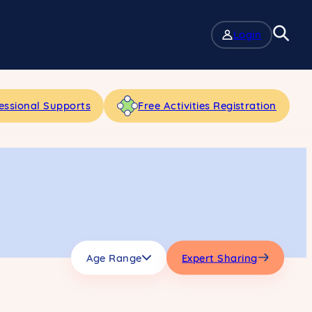
Login
essional Supports
Free Activities Registration
Age Range
Expert Sharing