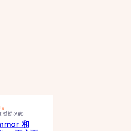
ly
 晢晢 (6歲)
mmar 和