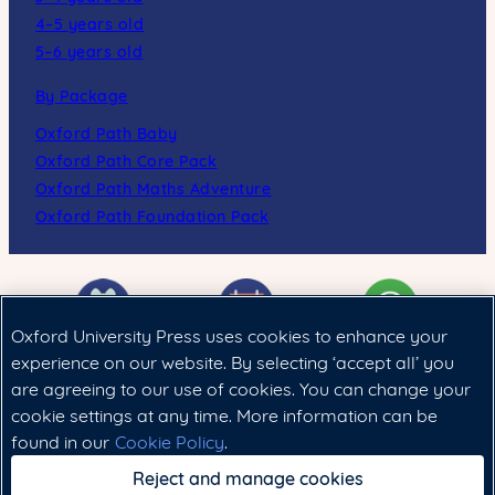
4–5 years old
5–6 years old
By Package
Oxford Path Baby
Oxford Path Core Pack
Oxford Path Maths Adventure
Oxford Path Foundation Pack
Oxford University Press uses cookies to enhance your
experience on our website. By selecting ‘accept all’ you
are agreeing to our use of cookies. You can change your
Cookie政策
|
法律聲明
|
私隱政策
cookie settings at any time. More information can be
found in our
Cookie Policy
.
Copyright © 2024 Oxford University Press (China) Ltd.
Reject and manage cookies