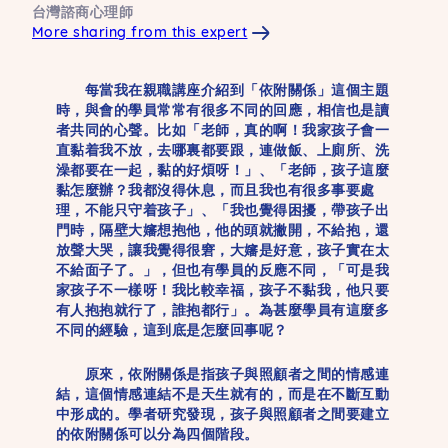
台灣諮商心理師
More sharing from this expert
每當我在親職講座介紹到「依附關係」這個主題
時，與會的學員常常有很多不同的回應，相信也是讀
者共同的心聲。比如「老師，真的啊！我家孩子會一
直黏着我不放，去哪裏都要跟，連做飯、上廁所、洗
澡都要在一起，黏的好煩呀！」、「老師，孩子這麼
黏怎麼辦？我都沒得休息，而且我也有很多事要處
理，不能只守着孩子」、「我也覺得困擾，帶孩子出
門時，隔壁大嬸想抱他，他的頭就撇開，不給抱，還
放聲大哭，讓我覺得很窘，大嬸是好意，孩子實在太
不給面子了。」，但也有學員的反應不同，「可是我
家孩子不一樣呀！我比較幸福，孩子不黏我，他只要
有人抱抱就行了，誰抱都行」。為甚麼學員有這麼多
不同的經驗，這到底是怎麼回事呢？
原來，依附關係是指孩子與照顧者之間的情感連
結，這個情感連結不是天生就有的，而是在不斷互動
中形成的。學者研究發現，孩子與照顧者之間要建立
的依附關係可以分為四個階段。