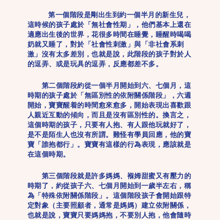
第一個階段是剛出生到約一個半月的新生兒，
這時候的孩子處於「無社會性期」，他們基本上還在
適應出生後的世界，花很多時間在睡覺，睡醒時喝喝
奶就又睡了，對於「社會性刺激」與「非社會系刺
激」沒有太多差別，也就是說，此階段的孩子對於人
的逗弄、或是玩具的逗弄，反應都差不多。
第二個階段約從一個半月開始到六、七個月，這
時期的孩子處於「無區別性的依附關係階段」，六週
開始，寶寶醒着的時間愈來愈多，開始表現出喜歡跟
人親近互動的傾向，而且是沒有區別性的。換言之，
這個時期的孩子，只要有人抱、有人跟他玩就好了，
是不是陌生人也沒有所謂。難怪有學員回應，他的寶
寶「誰抱都行」。寶寶有這樣的行為表現，應該就是
在這個時期。
第三個階段就是許多媽媽、褓姆甜蜜又有壓力的
時期了，約從孩子六、七個月開始到一歲半左右，稱
為「特殊依附關係階段」。這個階段孩子會開始跟特
定對象（主要照顧者，通常是媽媽）建立依附關係，
也就是說，寶寶只要媽媽抱，不要別人抱，他會隨時