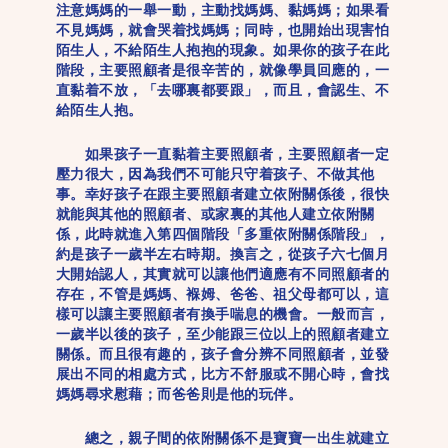
注意媽媽的一舉一動，主動找媽媽、黏媽媽；如果看
不見媽媽，就會哭着找媽媽；同時，也開始出現害怕
陌生人，不給陌生人抱抱的現象。如果你的孩子在此
階段，主要照顧者是很辛苦的，就像學員回應的，一
直黏着不放，「去哪裏都要跟」，而且，會認生、不
給陌生人抱。
如果孩子一直黏着主要照顧者，主要照顧者一定
壓力很大，因為我們不可能只守着孩子、不做其他
事。幸好孩子在跟主要照顧者建立依附關係後，很快
就能與其他的照顧者、或家裏的其他人建立依附關
係，此時就進入第四個階段「多重依附關係階段」，
約是孩子一歲半左右時期。換言之，從孩子六七個月
大開始認人，其實就可以讓他們適應有不同照顧者的
存在，不管是媽媽、褓姆、爸爸、祖父母都可以，這
樣可以讓主要照顧者有換手喘息的機會。一般而言，
一歲半以後的孩子，至少能跟三位以上的照顧者建立
關係。而且很有趣的，孩子會分辨不同照顧者，並發
展出不同的相處方式，比方不舒服或不開心時，會找
媽媽尋求慰藉；而爸爸則是他的玩伴。
總之，親子間的依附關係不是寶寶一出生就建立