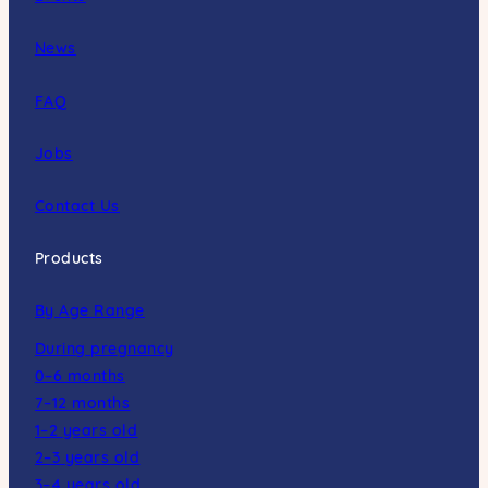
News
FAQ
Jobs
Contact Us
Products
By Age Range
During pregnancy
0–6 months
7–12 months
1–2 years old
2–3 years old
3–4 years old