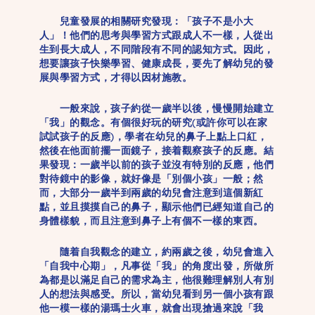
兒童發展的相關研究發現：「孩子不是小大
人」！他們的思考與學習方式跟成人不一樣，人從出
生到長大成人，不同階段有不同的認知方式。因此，
想要讓孩子快樂學習、健康成長，要先了解幼兒的發
展與學習方式，才得以因材施教。
一般來說，孩子約從一歲半以後，慢慢開始建立
「我」的觀念。有個很好玩的研究(或許你可以在家
試試孩子的反應)，學者在幼兒的鼻子上點上口紅，
然後在他面前擺一面鏡子，接着觀察孩子的反應。結
果發現：一歲半以前的孩子並沒有特別的反應，他們
對待鏡中的影像，就好像是「別個小孩」一般；然
而，大部分一歲半到兩歲的幼兒會注意到這個新紅
點，並且摸摸自己的鼻子，顯示他們已經知道自己的
身體樣貌，而且注意到鼻子上有個不一樣的東西。
隨着自我觀念的建立，約兩歲之後，幼兒會進入
「自我中心期」，凡事從「我」的角度出發，所做所
為都是以滿足自己的需求為主，他很難理解別人有別
人的想法與感受。所以，當幼兒看到另一個小孩有跟
他一模一樣的湯瑪士火車，就會出現搶過來說「我