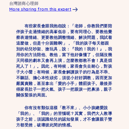
台灣諮商心理師
More sharing from this expert
有些家長會跟我抱怨說：「老師，你教我們要陪
伴孩子走過情緒的高峯低谷，要有同理心、要教他覺
察表達情緒、更要教他調整情緒、解決問題，我試着
這麼做，但是十分困難啊!」，「我的孩子每天都跟
別的幼兒吵架、搶玩具，說：『我的！我的！』，我
用你的方法陪他、教他，當下他好像懂了，但隔沒幾
天同樣的劇本又會再上演，怎麼教都教不會！真是煩
死人了！」。因此，有時候，家長會失去耐心，對孩
子大小聲；有時候，家長會解讀孩子的行為是不乖、
不聽話、擔心本性頑劣，須從小好好調教，因而更加
嚴厲責難，甚至拿出「愛的小手」體罰孩子。最後弄
得家長肚子一把火氣、孩子一把眼淚一把鼻涕，親子
關係緊張的局面。
你有沒有類似這樣「教不來」、小小孩總愛說
「我的」、「我的」的苦惱呢？其實，我們大人教導
孩子之前，須認識幼兒的認知發展，才不會讓親子雙
方都受挫，破壞彼此間的情感。