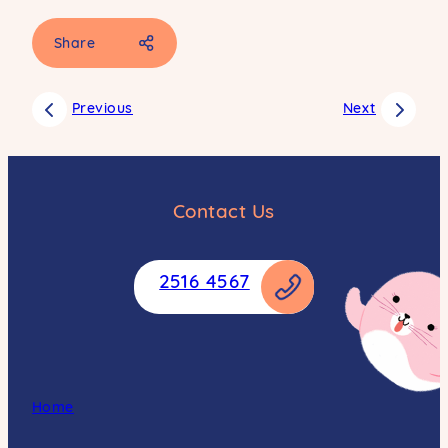
Share
Facebook
Previous
Next
SMS
Email
Whatsapp
Contact Us
Weibo
Copy
2516 4567
Home