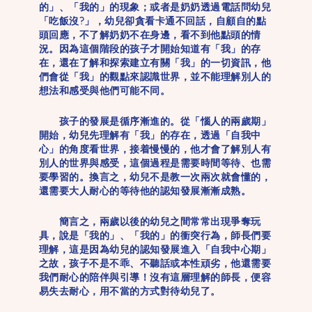
的」、「我的」的現象；或者是奶奶透過電話問幼兒
「吃飯沒?」，幼兒卻貪看卡通不回話，自顧自的點
頭回應，不了解奶奶不在身邊，看不到他點頭的情
況。因為這個階段的孩子才開始知道有「我」的存
在，還在了解和探索建立有關「我」的一切資訊，他
們會從「我」的觀點來認識世界，並不能理解別人的
想法和感受與他們可能不同。
孩子的發展是循序漸進的。從「惱人的兩歲期」
開始，幼兒先理解有「我」的存在，透過「自我中
心」的角度看世界，接着慢慢的，他才會了解別人有
別人的世界與感受，這個過程是需要時間等待、也需
要學習的。換言之，幼兒不是教一次兩次就會懂的，
還需要大人耐心的等待他的認知發展漸漸成熟。
簡言之，兩歲以後的幼兒之間常常出現爭奪玩
具，說是「我的」、「我的」的衝突行為，師長們要
理解，這是因為幼兒的認知發展進入「自我中心期」
之故，孩子不是不乖、不聽話或本性頑劣，他還需要
我們耐心的陪伴與引導！沒有這層理解的師長，便容
易失去耐心，用不當的方式對待幼兒了。