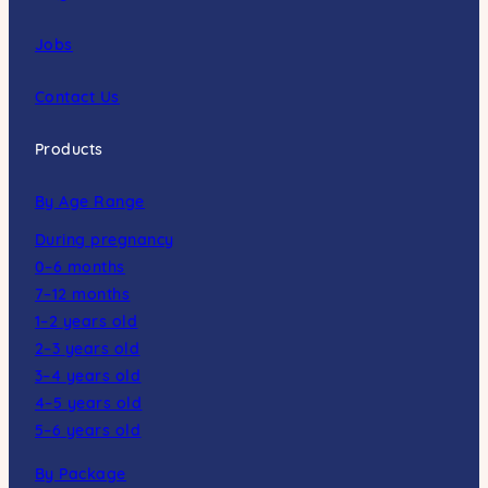
Jobs
Contact Us
Products
By Age Range
During pregnancy
0–6 months
7–12 months
1–2 years old
2–3 years old
3–4 years old
4–5 years old
5–6 years old
By Package