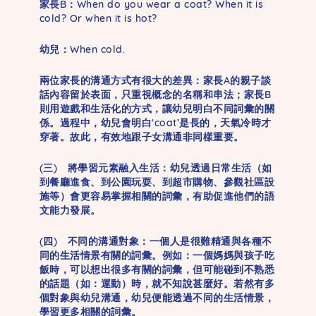
家長B：When do you wear a coat? When it is
cold? Or when it is hot?
幼兒：When cold.
兩位家長的溝通方式有很大的差異：家長A的親子談
話內容留於表面，只重視概念的名稱和串法；家長B
則用遊戲和生活化的方式，讓幼兒明白不同詞彙的關
係。過程中，幼兒會明白‘coat’是長的，天氣冷時才
穿著。故此，有效地跟子女溝通非同樣重要。
(三) 將學習元素融入生活：幼兒透過日常生活（如
到餐廳進食、到公園玩耍、到超市購物、參觀社區設
施等）會更容易掌握相關的詞彙，有助促進他們的語
文能力發展。
(四) 不同的溝通對象：一個人是很難精通與各種不
同的生活情景有關的詞彙。例如：一個媽媽與孩子吃
飯時，可以想出很多有關的詞彙，但可能碰到不熟悉
的話題（如：運動）時，就不知說甚麼好。若然有多
個對象與幼兒溝通，幼兒便能透過不同的生活情景，
學習更多相關的詞彙。