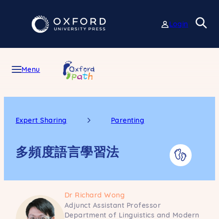
Skip
to
Login
content
Menu
Expert Sharing
Parenting
多頻度語言學習法
Dr Richard Wong
Adjunct Assistant Professor
Department of Linguistics and Modern