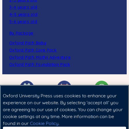
3–4 years old
4–5 years old
5–6 years old
By Package
Oxford Path Baby
Oxford Path Core Pack
Oxford Path Maths Adventure
Oxford Path Foundation Pack
Oxford University Press uses cookies to enhance your
experience on our website. By selecting ‘accept all’ you
are agreeing to our use of cookies. You can change your
Cookie政策
|
法律聲明
|
私隱政策
cookie settings at any time. More information can be
found in our
Cookie Policy
.
Copyright © 2024 Oxford University Press (China) Ltd.