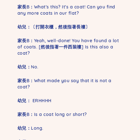
家長B：What’s this? It’s a coat! Can you find
any more coats in our flat?
幼兒：〔打開衣櫃，然後指著長褸〕
家長B：Yeah, well-done! You have found a lot
of coats. [然後指著一件西裝褸] Is this also a
coat?
幼兒：No.
家長B：What made you say that it is not a
coat?
幼兒： ERHHHH
家長B：Is a coat long or short?
幼兒：Long.