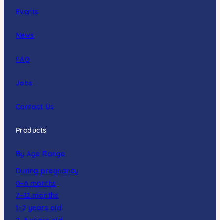
Events
News
FAQ
Jobs
Contact Us
Products
By Age Range
During pregnancy
0–6 months
7–12 months
1–2 years old
2–3 years old