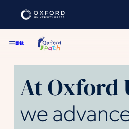
跳
至
主
要
內
容
目錄