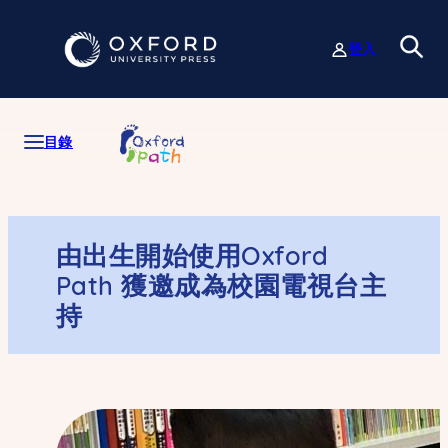
跳
至
登入
主
要
內
容
目錄
由出生開始使用Oxford
Path 獲邀成為校園電視台主
持