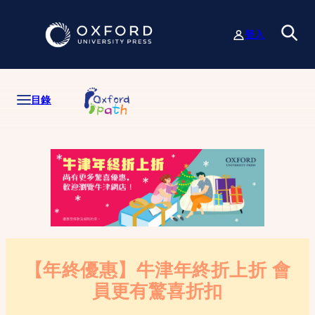
跳
至
登入
主
要
內
容
目錄
【年終優惠】牛津年終折上折 會
員更有驚喜折扣