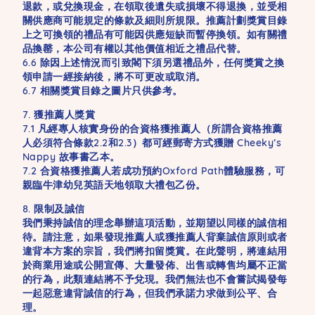
退款，或兌換現金，在領取後遺失或損壞不得退換，並受相
關供應商可能規定的條款及細則所規限。推薦計劃獎賞目錄
上之可換領的禮品有可能因供應短缺而暫停換領。如有關禮
品換罄，本公司有權以其他價值相近之禮品代替。
6.6 除因上述情況而引致閣下須另選禮品外，任何獎賞之換
領申請一經接納後，將不可更改或取消。
6.7 相關獎賞目錄之圖片只供參考。
7. 獲推薦人獎賞
7.1 凡經專人核實身份的合資格獲推薦人（所謂合資格推薦
人必須符合條款2.2和2.3）都可經郵寄方式獲贈 Cheeky’s
Nappy 故事書乙本。
7.2 合資格獲推薦人若成功預約Oxford Path體驗服務，可
親臨牛津幼兒英語天地領取大禮包乙份。
8. 限制及誠信
我們秉持誠信的理念舉辦這項活動，並期望以同樣的誠信相
待。請注意，如果發現推薦人或獲推薦人背棄誠信原則或者
違背本方案的宗旨，我們將扣留獎賞。在此聲明，將連結用
於商業用途或公開宣傳、大量發佈、出售或轉售均屬不正當
的行為，此類連結將不予兌現。我們無法也不會嘗試揭發每
一起惡意違背誠信的行為，但我們承諾力求做到公平、合
理。