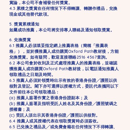
賞論，本公司不會補發任何獎賞。
4.3 累積之獎賞在任何情況下不得轉讓、轉贈作禮品，兌換
現金或其他替代款項。
5. 獎賞累積通知
如屬成功推薦，本公司將安排專人聯絡及通知領取獎賞。
6. 兌換獎賞
6.1 推薦人必須填妥指定網上推薦表格（簡稱「推薦表
格」），並於獲推薦人成功購買Oxford Path教材後，方能
兌換獎賞。如有疑問，歡迎直接聯絡2516 4567查詢。
6.2 本公司會於收到及正式處理推薦人的推薦表格，並確認
獲推薦人成功購買Oxford Path教材後，以電話通知推薦人
領取禮品之日期及時間。
6.3 推薦人必須於領獎時出示有效的香港身份證╱護照以供
核對及登記。閣下亦可選擇以授權方式，委託代表攜同以下
文件前往本公司領取禮品：
(a) 推薦人簽署作實之香港身份證副本；及
(b) 推薦人簽署及指明受託人姓名及其身份證╱護照號碼之
授權書；及
(c) 受託人須出示其香港身份證╱護照以供核對。
6.4 推薦人或其授權代表在領取獎賞時必須簽收。
6.5 已兌換之禮品及╱或免費會籍在任何情況下不得轉讓、