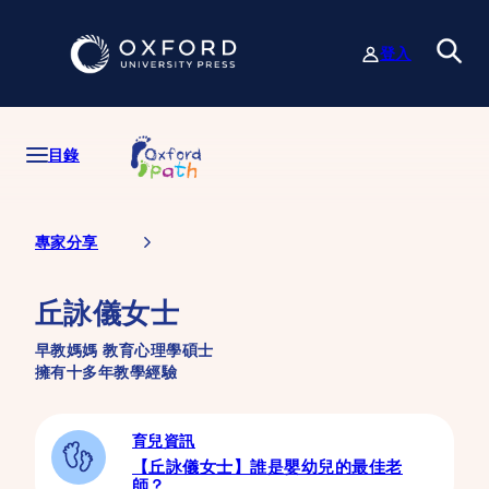
跳
至
登入
主
要
內
容
目錄
專家分享
丘詠儀女士
早教媽媽 教育心理學碩士
擁有十多年教學經驗
育兒資訊
【丘詠儀女士】誰是嬰幼兒的最佳老
師？