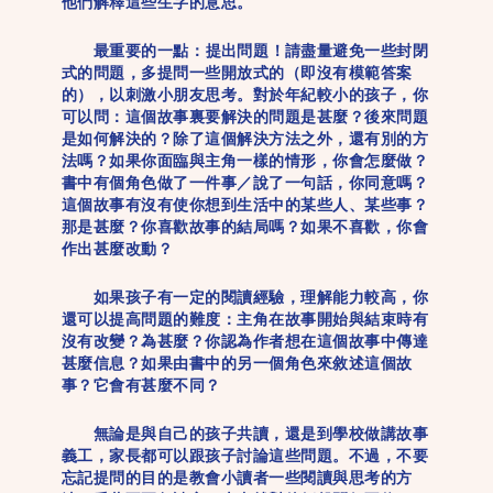
他們解釋這些生字的意思。
最重要的一點：
提出問題
！請盡量避免一些封閉
式的問題，多提問一些開放式的（即沒有模範答案
的），以刺激小朋友思考。對於年紀較小的孩子，你
可以問：這個故事裏要解決的問題是甚麼？後來問題
是如何解決的？除了這個解決方法之外，還有別的方
法嗎？如果你面臨與主角一樣的情形，你會怎麼做？
書中有個角色做了一件事／說了一句話，你同意嗎？
這個故事有沒有使你想到生活中的某些人、某些事？
那是甚麼？你喜歡故事的結局嗎？如果不喜歡，你會
作出甚麼改動？
如果孩子有一定的閱讀經驗，理解能力較高，你
還可以提高問題的難度：主角在故事開始與結束時有
沒有改變？為甚麼？你認為作者想在這個故事中傳達
甚麼信息？如果由書中的另一個角色來敘述這個故
事？它會有甚麼不同？
無論是與自己的孩子共讀，還是到學校做講故事
義工，家長都可以跟孩子討論這些問題。不過，不要
忘記提問的目的是教會小讀者一些閱讀與思考的方