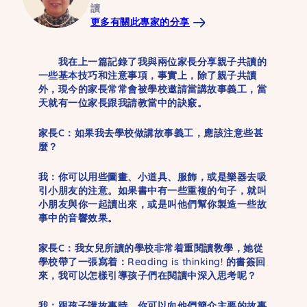
讀
更多有關此專家的分享
我在上一篇記錄了我與兩位家長分享親子共讀的
一些基本技巧和注意事項，事實上，除了親子共讀
外，現今的家長常常會被學校邀請當講故事義工，當
天就有一位家長跟我請教當中的訣竅。
家長C：
如果我去學校做講故事義工，應該注意些甚
麼？
我：
你可以用些圖畫、小道具、服飾，或是樂器去吸
引小朋友的注意。如果書中有一些重複的句子，就叫
小朋友與你一起讀出來，或是叫他們幫你製造一些故
事中的音響效果。
家長C：
我女兒所讀的學校非常着重閱讀敎學，她從
學校帶了一張寫着：Reading is thinking! 的書簽回
來，我可以怎樣引導孩子們在閱讀中深入思考呢？
我：
跟孩子講故事時，你可以向他們簡介主要的故事