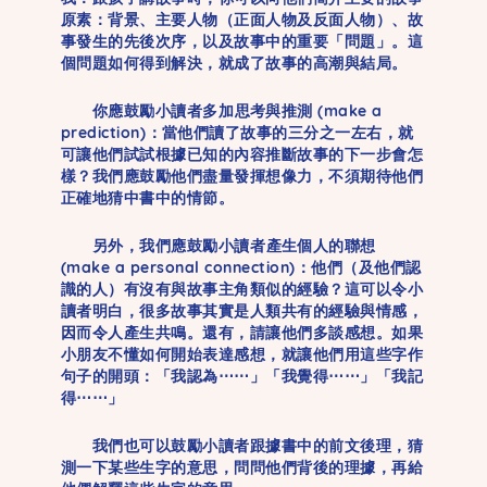
原素：背景、主要人物（正面人物及反面人物）、故
事發生的先後次序，以及故事中的重要「問題」。這
個問題如何得到解決，就成了故事的高潮與結局。
你應鼓勵小讀者多加
思考與推測 (make a
prediction)
：當他們讀了故事的三分之一左右，就
可讓他們試試根據已知的內容推斷故事的下一步會怎
樣？我們應鼓勵他們盡量發揮想像力，不須期待他們
正確地猜中書中的情節。
另外，我們應鼓勵小讀者
產生個人的聯想
(make a personal connection)
：他們（及他們認
識的人）有沒有與故事主角類似的經驗？這可以令小
讀者明白，很多故事其實是人類共有的經驗與情感，
因而令人產生共鳴。還有，請讓他們多談感想。如果
小朋友不懂如何開始表達感想，就讓他們用這些字作
句子的開頭：「我認為⋯⋯」「我覺得⋯⋯」「我記
得⋯⋯」
我們也可以鼓勵小讀者跟據書中的前文後理，猜
測一下某些生字的意思，問問他們背後的理據，再給