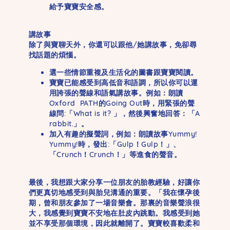
給予寶寶安全感。
講故事
除了與寶聊天外，你還可以跟他/她講故事，免卻尋
找話題的煩惱。
選一些情節重複及生活化的圖書跟寶寶閱讀。
寶寶已能感受到高低音和語調，所以你可以運
用誇張的聲線和語氣講故事。例如：朗讀
Oxford PATH的Going Out時，用緊張的聲
線問:「What is it? 」，然後興奮地回答：「A
rabbit.」。
加入有趣的擬聲詞，例如：朗讀故事Yummy!
Yummy!時，發出:「Gulp！Gulp！」、
「Crunch！Crunch！」等進食的聲音。
最後，我想跟大家分享一位朋友的胎教經驗，好讓你
們更真切地感受到與胎兒溝通的重要。「我在懷孕後
期，曾和朋友參加了一場音樂會。那裏的音樂聲浪很
大，我感覺到寶寶不安地在肚皮內跳動。我感受到她
並不享受那個環境，因此就離開了。寶寶較喜歡柔和