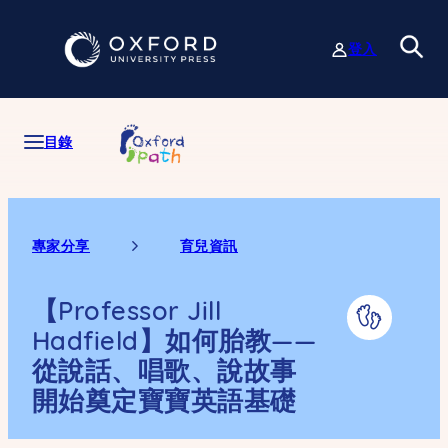
跳
至
登入
主
要
內
容
目錄
專家分享
育兒資訊
【Professor Jill
Hadfield】如何胎教——
從說話、唱歌、說故事
開始奠定寶寶英語基礎