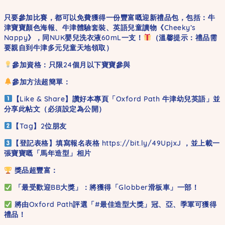
只要參加比賽，都可以免費獲得一份豐富嘅迎新禮品包，包括：牛
津寶寶顏色海報、牛津體驗套裝、英語兒童讀物《Cheeky’s
Nappy》，同NUK嬰兒洗衣液60mL一支！
（溫馨提示：禮品需
要親自到牛津多元兒童天地領取）
參加資格：只限24個月以下寶寶參與
參加方法超簡單：
【Like & Share】讚好本專頁「Oxford Path 牛津幼兒英語」並
分享此帖文（必須設定為公開）
【Tag】2位朋友
【登記表格】填寫報名表格 https://bit.ly/49UpjxJ ，並上載一
張寶寶嘅「馬年造型」相片
獎品超豐富：
「最受歡迎BB大獎」：將獲得「Globber滑板車」一部！
將由Oxford Path評選「#最佳造型大獎」冠、亞、季軍可獲得
禮品！