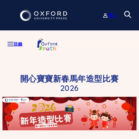
跳
至
登入
主
要
內
容
目錄
開心寶寶新春馬年造型比賽
2026