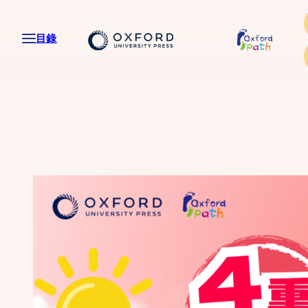
跳
至
目錄
主
要
內
容