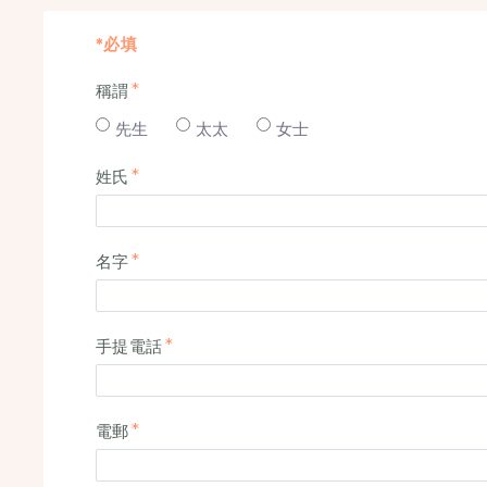
*必填
稱謂
先生
太太
女士
姓氏
名字
手提電話
電郵