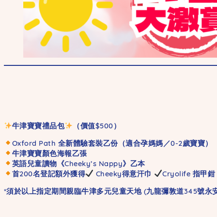
牛津寶寶禮品包
（價值$500）
Oxford Path 全新體驗套裝乙份（適合孕媽媽／0-2歲寶寶）
牛津寶寶顏色海報乙張
英語兒童讀物《Cheeky’s Nappy》乙本
首200名登記額外獲得
Cheeky得意汗巾
Cryolife 指甲鉗
*須於以上指定期間親臨牛津多元兒童天地 (九龍彌敦道345號永安