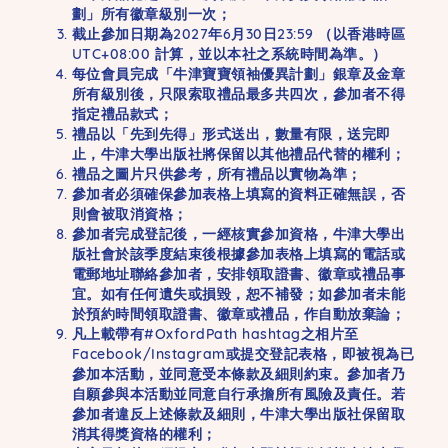
劃」所有徽章級別一次；
截止參加日期為2027年6月30日23:59 （以香港時區
UTC+08:00 計算，並以本社之系統時間為準。）
每位會員完成「牛津寶寶領袖優異計劃」銀章及金章
所有級別後，只限索取禮品最多共四次，參加者不得
指定禮品款式；
禮品以「先到先得」形式送出，數量有限，送完即
止，牛津大學出版社將保留以其他禮品代替的權利；
禮品之圖片只供參考，所有禮品以實物為準；
參加者必須確保參加表格上填寫的資料正確無誤，否
則會被取消資格；
參加者完成登記後，一經核實參加資格，牛津大學出
版社會於該季度結束後根據參加表格上填寫的電話或
電郵地址聯絡參加者，安排領取證書、徽章或禮品事
宜。如有任何遺失或損毀，恕不補發；如參加者未能
於預約時間領取證書、徽章或禮品，作自動放棄論；
凡上載帶有#OxfordPath hashtag之相片至
Facebook/Instagram或提交登記表格，即被視為已
參加本活動，並同意受本條款及細則約束。參加者乃
自願參與本活動並同意自行承擔所有風險及責任。若
參加者違反上述條款及細則，牛津大學出版社保留取
消其得獎資格的權利；