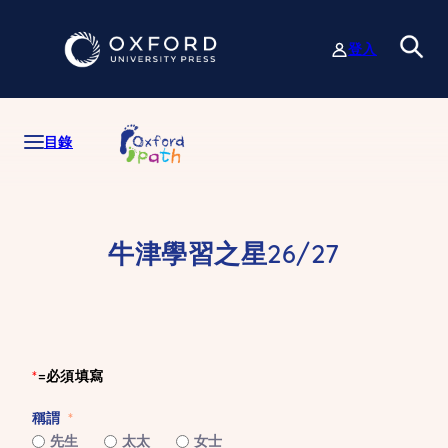
跳
至
登入
主
要
內
容
目錄
牛津學習之星26/27
*
=必須填寫
稱謂
先生
太太
女士