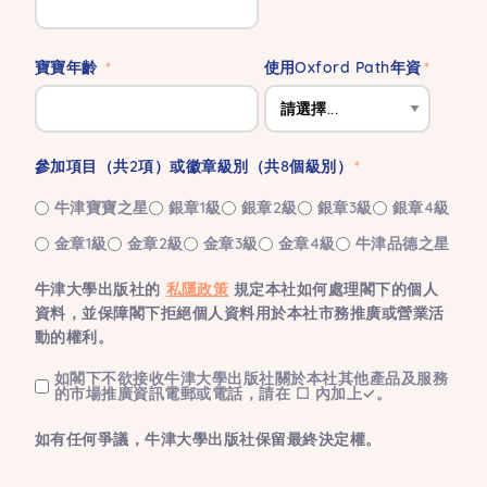
寶寶年齡
使用Oxford Path年資
參加項目（共2項）或徽章級別（共8個級別）
牛津寶寶之星
銀章1級
銀章2級
銀章3級
銀章4級
金章1級
金章2級
金章3級
金章4級
牛津品德之星
牛津大學出版社的
私隱政策
規定本社如何處理閣下的個人
資料，並保障閣下拒絕個人資料用於本社市務推廣或營業活
動的權利。
如閣下不欲接收牛津大學出版社關於本社其他產品及服務
的市場推廣資訊電郵或電話，請在 ☐ 內加上✓。
如有任何爭議，牛津大學出版社保留最終決定權。